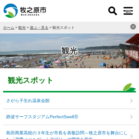
ペ
メ
ー
ニ
ジ
ュ
の
ー
ホーム
>
観光
>
遊ぶ・見る
>
観光スポット
先
を
頭
飛
で
ば
す
し
観光
。
て
本
文
本
へ
文
観光スポット
さがら子生れ温泉会館
静波サーフスタジアムPerfectSwellⓇ
島田商業高校の３年生が市長を表敬訪問～牧之原市を舞台にし