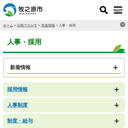
ペ
メ
ー
ニ
ジ
ュ
の
ー
ホーム
>
分類でさがす
>
市政情報
>
人事・採用
先
を
頭
飛
本
で
ば
文
人事・採用
す
し
。
て
本
文
新着情報
へ
採用情報
人事制度
制度・給与