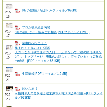
8月の健康ひろば[PDFファイル／926KB]
P14-
15
フロム榛原総合病院
P16-
8月の困りごと・悩みごと相談[PDFファイル／1.2MB]
17
図書館へ行こうよ
集まれ！まきのはらKIDS
人のうごき（牧之原市の人口）、忘れないで（税の納付期限な
P18-
ど）、トップページ（表紙のお話し）、待っています（広報紙
19
の感想）[PDFファイル／851KB]
生活情報[PDFファイル／1.2MB]
P20-
21
願いよ届け
～横田さん夫妻を迎え牧之原市人権講演会を開催～[PDFファイ
P22-
ル／933KB]
23