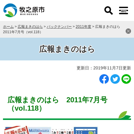
ペ
メ
ー
ニ
ジ
ュ
の
ー
ホーム
>
広報まきのはら
>
バックナンバー
>
2011年度
>
広報まきのはら
先
を
2011年7月号（vol.118）
頭
飛
で
ば
す
し
広報まきのはら
。
て
本
本
文
更新日：2019年11月7日更新
文
へ
広報まきのはら 2011年7月号
（vol.118）