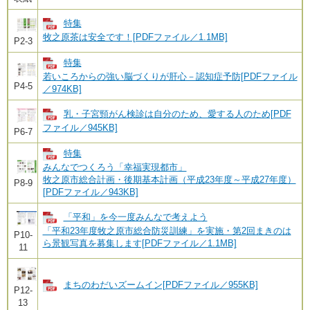
特集
牧之原茶は安全です！[PDFファイル／1.1MB]
P2-3
特集
若いころからの強い脳づくりが肝心－認知症予防[PDFファイル
P4-5
／974KB]
乳・子宮頸がん検診は自分のため、愛する人のため[PDF
ファイル／945KB]
P6-7
特集
みんなでつくろう「幸福実現都市」
牧之原市総合計画・後期基本計画（平成23年度～平成27年度）
P8-9
[PDFファイル／943KB]
「平和」を今一度みんなで考えよう
「平和23年度牧之原市総合防災訓練」を実施・第2回まきのは
P10-
ら景観写真を募集します[PDFファイル／1.1MB]
11
まちのわだいズームイン[PDFファイル／955KB]
P12-
13