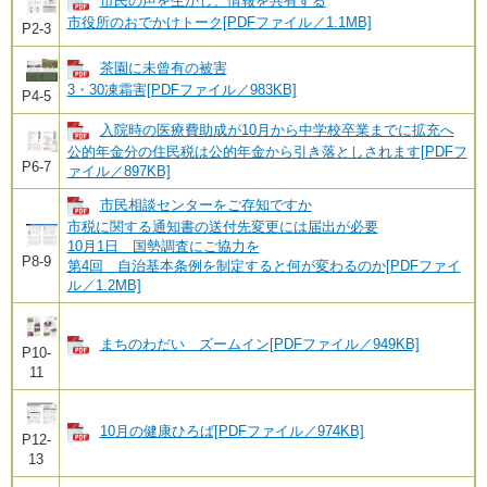
市民の声を生かし、情報を共有する
市役所のおでかけトーク[PDFファイル／1.1MB]
P2-3
茶園に未曾有の被害
3・30凍霜害[PDFファイル／983KB]
P4-5
入院時の医療費助成が10月から中学校卒業までに拡充へ
公的年金分の住民税は公的年金から引き落としされます[PDFフ
P6-7
ァイル／897KB]
市民相談センターをご存知ですか
市税に関する通知書の送付先変更には届出が必要
10月1日 国勢調査にご協力を
P8-9
第4回 自治基本条例を制定すると何が変わるのか[PDFファイ
ル／1.2MB]
まちのわだい ズームイン[PDFファイル／949KB]
P10-
11
10月の健康ひろば[PDFファイル／974KB]
P12-
13