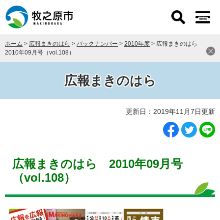
ペ
メ
ー
ニ
ジ
ュ
の
ー
ホーム
>
広報まきのはら
>
バックナンバー
>
2010年度
>
広報まきのはら
先
を
2010年09月号（vol.108）
頭
飛
で
ば
す
し
広報まきのはら
。
て
本
本
文
更新日：2019年11月7日更新
文
へ
広報まきのはら 2010年09月号
（vol.108）