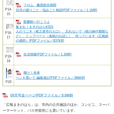
フロム 榛原総合病院
P14-
10月の困りごと・悩みごと相談[PDFファイル／1.1MB]
15
図書館へ行こうよ
集まれ！まきのはらKIDS
人のうごき（牧之原市の人口）、忘れないで（税の納付期限な
P16-
ど）、トップページ（表紙のお話し）、待っています（広報紙
17
の感想）[PDFファイル／837KB]
生活情報[PDFファイル／1.2MB]
P18-
19
輝け！未来
ペンを置いて-編集後記[PDFファイル／386KB]
P20
09月号全ページ[PDFファイル／9.8MB]
「広報まきのはら」は、市内の公共施設のほか、コンビニ、スーパ
ーマーケット、バス停留所にも置いています。