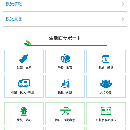
観光情報
観光支援
生活面サポート
妊娠・
出産
学校・
教育
結婚・
離婚
引越
（転入・転居）
福祉・
介護
おくやみ
防災・
防犯
休日・
夜間救急
広報
まきのはら