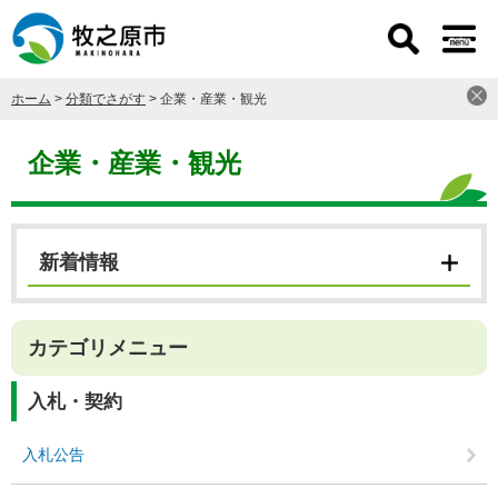
ペ
メ
ー
ニ
ジ
ュ
の
ー
ホーム
>
分類でさがす
>
企業・産業・観光
先
を
頭
飛
本
で
ば
文
企業・産業・観光
す
し
。
て
本
文
新着情報
へ
カテゴリメニュー
入札・契約
入札公告