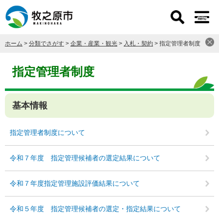
ペ
メ
ー
ニ
ジ
ュ
の
ー
ホーム
>
分類でさがす
>
企業・産業・観光
>
入札・契約
>
指定管理者制度
先
を
頭
飛
本
で
ば
文
指定管理者制度
す
し
。
て
本
基本情報
文
へ
指定管理者制度について
令和７年度 指定管理候補者の選定結果について
令和７年度指定管理施設評価結果について
令和５年度 指定管理候補者の選定・指定結果について