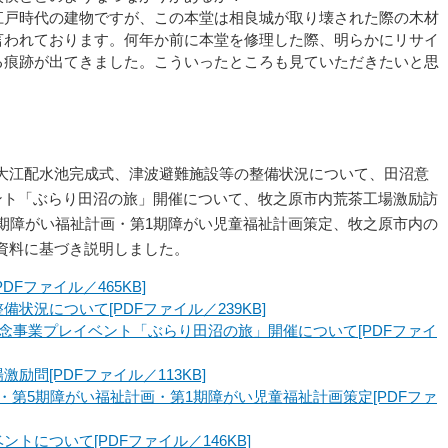
戸時代の建物ですが、この本堂は相良城が取り壊された際の木材
言われております。何年か前に本堂を修理した際、明らかにリサイ
る痕跡が出てきました。こういったところも見ていただきたいと思
大江配水池完成式、津波避難施設等の整備状況について、田沼意
ベント「ぶらり田沼の旅」開催について、牧之原市内荒茶工場激励訪
5期障がい福祉計画・第1期障がい児童福祉計画策定、牧之原市内の
資料に基づき説明しました。
DFファイル／465KB]
状況について[PDFファイル／239KB]
記念事業プレイベント「ぶらり田沼の旅」開催について[PDFファイ
励問[PDFファイル／113KB]
・第5期障がい福祉計画・第1期障がい児童福祉計画策定[PDFファ
トについて[PDFファイル／146KB]