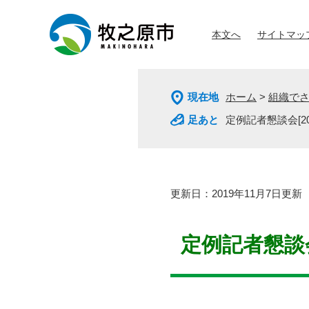
ペ
メ
ー
ニ
本文へ
サイトマッ
ジ
ュ
の
ー
先
を
頭
飛
現在地
ホーム
>
組織で
で
ば
す
し
定例記者懇談会[20
。
て
本
文
へ
本
更新日：2019年11月7日更新
文
定例記者懇談会