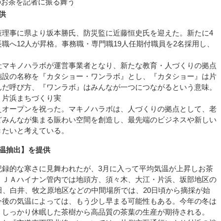
のお茶を記者に振る舞う
供
策理事に県より坂本勝氏、防災監に近藤恒史氏を迎えた。新たに4
職へ12人が昇格。事務職・専門職19人任期付職員を2名採用し、
社マキノハラボが運営事業者となり、新たな教育・人づくりの拠点
施設の名称を『カタショー・ワンラボ』とし、『カタショー』は片
んだ呼び方、『ワンラボ』はみんなが一つにつながるという意味。
、片浜まちづくり実
えオープンを祝った。マキノハラボは、人づくりの拠点として、老
どみんなが集まる賑わい空間を創造し、最先端のビジネスや新しい
きたいと考えている。
氷温抽出】を提供
記録的な寒さに見舞われたが、3月に入って平均気温が上昇しお茶
。ＪＡハイナン管内では地頭方、須々木、大江・片浜、坂部地区の
田、白井、牧之原地区などの中間場所では、20日頃から摘採が始
今後の気温によっては、もう少し早まる可能性もある。今年の冬は
、しっかり休眠した茶樹から高品質の茶葉の生産が期待される。