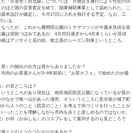
した『市道壱丁田北線』については、片側交互通行により付近の渋
このほど国の災害査定を経て、国庫補助事業として認められた。こ
の基本設計が確定し、今月17日に入札を執行する予定。なお、工
でいる。
となったが、これから勝間田公園のミヤマツツジが今週末見頃を迎
藤は現状つぼみであるが、4月20日過ぎから4月末くらいが見頃
の後はアジサイと花の街、牧之原のシーズン到来というところ。
茶）の抽出の仕方は昔からありましたか？
市内のお茶屋さんが3~4年前前に『お茶カフェ』で始めたのが最
』の見どころは？
いうところがあり現在は、相良地区防災公園になっているが昔の
いのなかで唯一山があった場所。そういうところに意次侯が城下町
時から人々のこと（防災のこと）を考えて街づくりを行ったことが
ういったことを理解しながら市内を歩くと楽しめるのではないか。
役）が裃（かみしも）のコスプレをして案内するのも見どころで
侯とどのようなつながりがあるか？