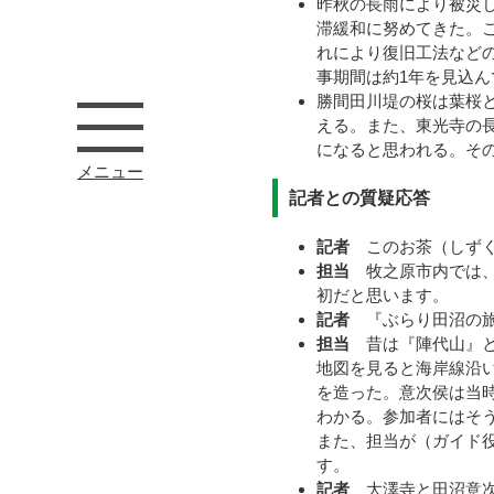
昨秋の長雨により被災
滞緩和に努めてきた。
れにより復旧工法など
事期間は約1年を見込ん
勝間田川堤の桜は葉桜
える。また、東光寺の長
になると思われる。そ
メニュー
記者との質疑応答
記者
このお茶（しずく
担当
牧之原市内では、
初だと思います。
記者
『ぶらり田沼の旅
担当
昔は『陣代山』と
地図を見ると海岸線沿
を造った。意次侯は当
わかる。参加者にはそ
また、担当が（ガイド
す。
記者
大澤寺と田沼意次