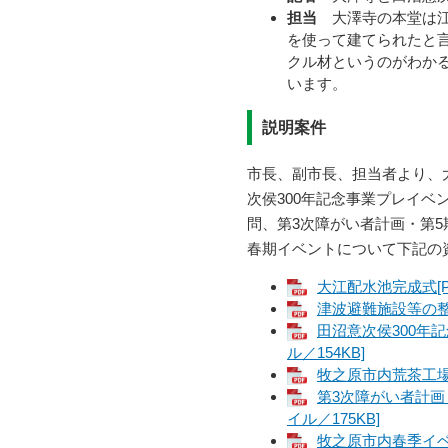
担当
大澤寺の本堂は江
を使って建てられたと
クル材というのがわか
います。
説明案件
市長、副市長、担当者より、
次侯300年記念事業プレイ
問、第3次障がい者計画・第
春期イベントについて下記の
大江配水池完成式[P
津波避難施設等の整備
田沼意次侯300年
ル／154KB]
牧之原市内荒茶工場激
第3次障がい者計画
イル／175KB]
牧之原市内春季イベン