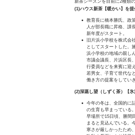
新茶シーズンを目前に2種類
(1)ハウス新茶【暖かい】を提
教育長に橋本勝氏、政
人が部長職に昇格、課長
新年度がスタート。
旧片浜小学校を株式会
としてスタートした。
浜小学校の地域の親し
市議会議長、片浜区長
行委員などを来賓に迎
若男女、子育て世代な
働き方の提案をしてい
(2)深蒸し望（しずく茶）【
今年の冬は、全国的に
の生育も早まっている
早場所で15日頃、勝間
まると見込んでいる。
寒さが厳しかったため