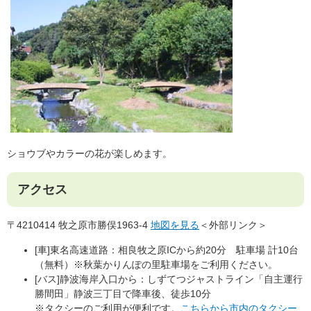
ショウブやカラーの花が楽しめます。
アクセス
〒4210414 牧之原市勝俣1963-4
地図を見る
＜外部リンク＞
[車]東名高速道路：相良牧之原ICから約20分 駐車場 計10台
（無料）※秋葉かりんぽの里駐車場をご利用ください。
[バス]静波海岸入口から：しずてつジャストライン「自主運行
勝間田」静波三丁目で降車後、徒歩10分
※タクシーのご利用が便利です。
こちらから市内のタクシー