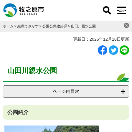
ペ
メ
ー
ニ
ジ
ュ
の
ー
ホーム
>
組織でさがす
>
公園公共建築課
>
山田川親水公園
先
を
頭
飛
本
更新日：2025年12月10日更新
で
ば
文
す
し
。
て
本
文
山田川親水公園
へ
ページ内目次
公園紹介