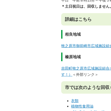
平日 午前８時15分～午後
＊土日祝日は、回収しません
詳細はこちら
相良地域
牧之原市御前崎市広域施設組
榛原地域
吉田町牧之原市広域施設組合
す！）
＜外部リンク＞
市では次のような回収
衣類
植物性食用油