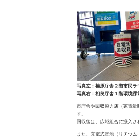
写真左：榛原庁舎２階市民ラ
写真右：相良庁舎１階環境課
市庁舎や回収協力店（家電量
す。
回収後は、広域組合に搬入さ
また、充電式電池（リチウム