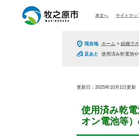
ペ
メ
ー
ニ
本文へ
サイトマッ
ジ
ュ
の
ー
先
を
頭
飛
現在地
ホーム
>
組織で
で
ば
す
し
使用済み乾電池や
。
て
本
文
へ
本
更新日：2025年10月1日更新
文
使用済み乾電
オン電池等）