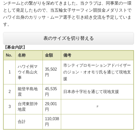
ンチームとの繋がりを深めてきました。当クラブは、同事業の一環
として発足したもので、当五輪女子サーフィン競技金メダリストで
ハワイ出身のカリッサ・ムーア選手と引き続き交流を予定していま
す。
表のサイズを切り替える
【募金内訳】
No.
名称
金額
備考
市シティプロモーションアドバイザー
ハワイ州マ
35,502
1
ウイ島山火
のジョン・オオモリ氏を通じて現地支
円
事
援
能登半島地
45,535
2
日本赤十字社を通じて現地支援
震
円
台湾東部沖
29,001
3
〃
地震
円
110,038
合計
円