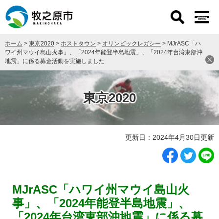
ペ
メ
ー
ニ
ジ
ュ
の
ー
ホーム
>
東京2020
>
ホストタウン
>
オリンピックレガシー
>
MJrASC「ハ
先
を
ワイ州マウイ島山火事」、「2024年能登半島地震」、「2024年台湾東部沖
頭
飛
地震」に係る募金活動を実施しました
で
ば
す
し
。
て
東京2020
本
文
へ
本
更新日：2024年4月30日更新
文
MJrASC「ハワイ州マウイ島山火
事」、「2024年能登半島地震」、
「2024年台湾東部沖地震」に係る募