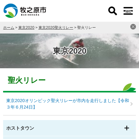
ペ
メ
ー
ニ
ジ
ュ
の
ー
ホーム
>
東京2020
>
東京2020聖火リレー
>
聖火リレー
先
を
頭
飛
で
ば
す
し
東京2020
。
て
本
文
本
へ
文
聖火リレー
東京2020オリンピック聖火リレーが市内を走行しました【令和
３年６月24日】
ホストタウン