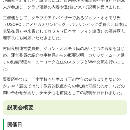
が開催されました。説明会には、市内外から保護者や子供たち約30
人が参加し、クラブ活動の内容や登録について説明を受けました。
主催側として、クラブのアドバイザーであるジョン・オオモリ氏
（USOPC：アメリカオリンピック・パラリンピック委員会元日本代
表駐在員）や来賓としてＮＳＡ（日本サーフィン連盟）の酒井厚志
理事長にも同席いただきました。
村田良明運営委員長、ジョン・オオモリ氏のあいさつの言葉をはじ
め、運営委員の紹介や事務局からの概要説明、カリッサ・ムーア選
手の動画視聴やニューヨーク在住のスタッフとWeb交流を行いまし
た。
質疑応答では、「小学校４年生より下の学年の参加はできないの
か」や「競技ではなく教育的観点からの参加は可能なのか」などの
問い合わせがあり、安全安心を前提としての説明が行われました。
説明会概要
開催日