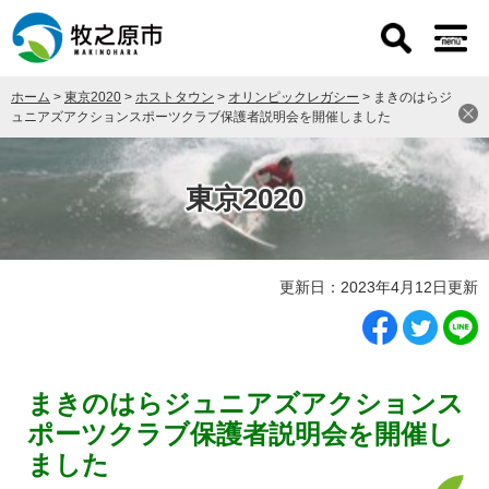
ペ
メ
ー
ニ
ジ
ュ
の
ー
ホーム
>
東京2020
>
ホストタウン
>
オリンピックレガシー
>
まきのはらジ
先
を
ュニアズアクションスポーツクラブ保護者説明会を開催しました
頭
飛
で
ば
す
し
東京2020
。
て
本
文
へ
本
更新日：2023年4月12日更新
文
まきのはらジュニアズアクションス
ポーツクラブ保護者説明会を開催し
ました