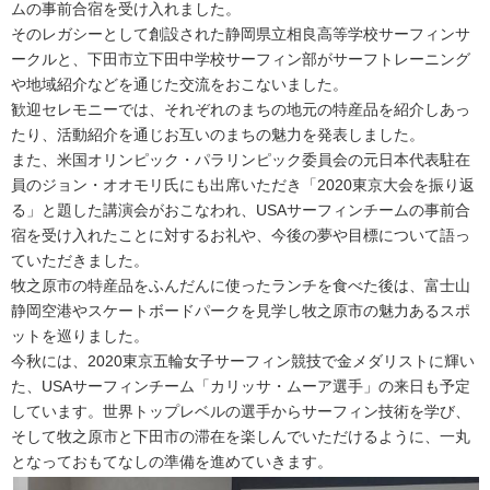
ムの事前合宿を受け入れました。
そのレガシーとして創設された静岡県立相良高等学校サーフィンサ
ークルと、下田市立下田中学校サーフィン部がサーフトレーニング
や地域紹介などを通じた交流をおこないました。
歓迎セレモニーでは、それぞれのまちの地元の特産品を紹介しあっ
たり、活動紹介を通じお互いのまちの魅力を発表しました。
また、米国オリンピック・パラリンピック委員会の元日本代表駐在
員のジョン・オオモリ氏にも出席いただき「2020東京大会を振り返
る」と題した講演会がおこなわれ、USAサーフィンチームの事前合
宿を受け入れたことに対するお礼や、今後の夢や目標について語っ
ていただきました。​
牧之原市の特産品をふんだんに使ったランチを食べた後は、富士山
静岡空港やスケートボードパークを見学し牧之原市の魅力あるスポ
ットを巡りました。​
今秋には、2020東京五輪女子サーフィン競技で金メダリストに輝い
た、USAサーフィンチーム「カリッサ・ムーア選手」の来日も予定
しています。世界トップレベルの選手からサーフィン技術を学び、
そして牧之原市と下田市の滞在を楽しんでいただけるように、一丸
となっておもてなしの準備を進めていきます。​