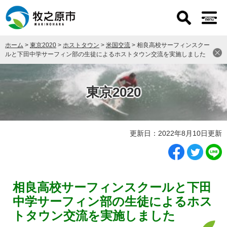
ペ
メ
ー
ニ
ジ
ュ
の
ー
ホーム
>
東京2020
>
ホストタウン
>
米国交流
>
相良高校サーフィンスクー
先
を
ルと下田中学サーフィン部の生徒によるホストタウン交流を実施しました
頭
飛
で
ば
す
し
東京2020
。
て
本
文
へ
本
更新日：2022年8月10日更新
文
相良高校サーフィンスクールと下田
中学サーフィン部の生徒によるホス
トタウン交流を実施しました