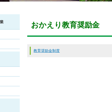
本
業
文
おかえり教育奨励金
教育奨励金制度