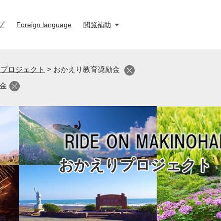
プ
Foreign language
閲覧補助
りプロジェクト
>
おかえり教育奨励金
金
おかえりプロジェクト