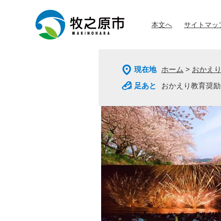
ペ
メ
ー
ニ
本文へ
サイトマッ
ジ
ュ
の
ー
先
を
頭
飛
現在地
ホーム
>
おかえ
で
ば
す
し
おかえり教育奨励
。
て
本
文
へ