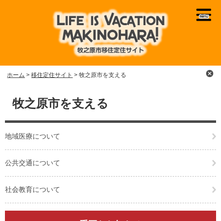
ペ
メ
ー
ニ
ジ
ュ
の
ー
先
を
頭
飛
で
ば
ホーム
>
移住定住サイト
>
牧之原市を支える
す
し
。
て
本
本
文
牧之原市を支える
文
へ
地域医療について
公共交通について
社会教育について