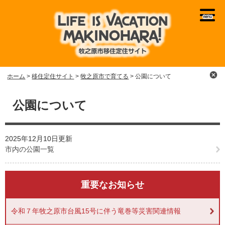
ペ
メ
ー
ニ
ジ
ュ
の
ー
先
を
頭
飛
で
ば
ホーム
>
移住定住サイト
>
牧之原市で育てる
>
公園について
す
し
。
て
本
本
文
公園について
文
へ
2025年12月10日更新
市内の公園一覧
重要なお知らせ
令和７年牧之原市台風15号に伴う竜巻等災害関連情報