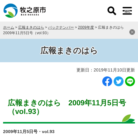
ペ
メ
ー
ニ
ジ
ュ
の
ー
ホーム
>
広報まきのはら
>
バックナンバー
>
2009年度
>
広報まきのはら
先
を
2009年11月5日号（vol.93）
頭
飛
で
ば
す
し
広報まきのはら
。
て
本
本
文
更新日：2019年11月10日更新
文
へ
広報まきのはら 2009年11月5日号
（vol.93）
2009年11月5日号・vol.93