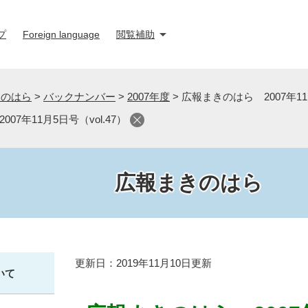
プ
Foreign language
閲覧補助
きのはら
>
バックナンバー
>
2007年度
>
広報まきのはら 2007年11月
07年11月5日号（vol.47）
広報まきのはら
本
更新日：2019年11月10日更新
いて
文