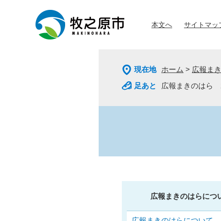
ペ
メ
ー
ニ
本文へ
サイトマッ
ジ
ュ
の
ー
先
を
頭
飛
現在地
ホーム
>
広報ま
で
ば
す
し
広報まきのはら 20
。
て
本
文
へ
広報まきのはらにつ
広報まきのはらについて