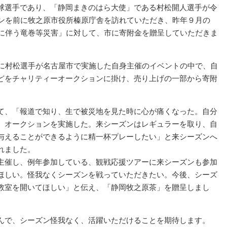
球選手であり、「静岡まきのはら大使」である村松開人選手が令
インを前に牧之原市役所榛原庁舎を訪れていただき、昨年９月の
号に伴う竜巻等災害」に対して、市に寄附金を贈呈していただきま
月に村松選手が名古屋市で実施した自身主催のイベントの中で、自
どをチャリティーオークションに掛け、売り上げの一部から寄附
て、「報道で知り、生で被災地を見た時に心が痛くなった。自分
、オークションを実施した。来シーズンはレギュラーを取り、自
与えることができるように精一杯プレーしたい」と来シーズンへ
れました。
主催し、例年参加している、観戦応援ツアーに来シーズンも参加
ほしい。怪我なくシーズンを戦っていただきたい。今後、シーズ
教室を開いてほしい」と伝え、「静岡牧之原茶」を贈呈しまし
んで、シーズン怪我なく、活躍いただけることを期待します。