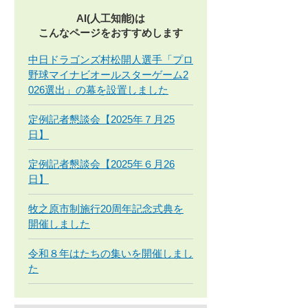
AI(人工知能)は
こんなページをおすすめします
中日ドラゴンズ村松開人選手「プロ
野球マイナビオールスターゲーム2
026選出」の幕を設置しました
定例記者懇談会【2025年７月25
日】
定例記者懇談会【2025年６月26
日】
牧之原市制施行20周年記念式典を
開催しました
令和８年はたちの集いを開催しまし
た