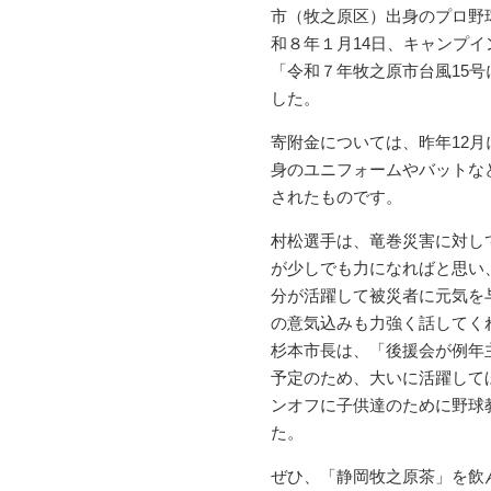
市（牧之原区）出身のプロ野
和８年１月14日、キャンプ
「令和７年牧之原市台風15
した。
寄附金については、昨年12
身のユニフォームやバットな
されたものです。
村松選手は、竜巻災害に対し
が少しでも力になればと思い
分が活躍して被災者に元気を
の意気込みも力強く話してく
杉本市長は、「後援会が例年
予定のため、大いに活躍して
ンオフに子供達のために野球
た。
ぜひ、「静岡牧之原茶」を飲