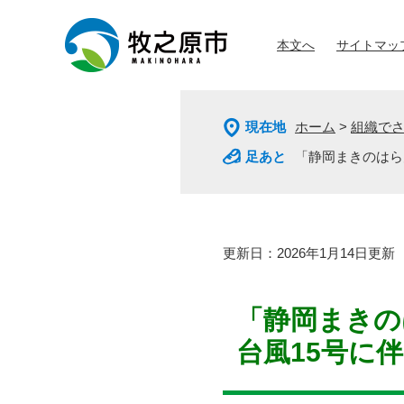
ペ
メ
ー
ニ
本文へ
サイトマッ
ジ
ュ
の
ー
先
を
頭
飛
現在地
ホーム
>
組織で
で
ば
す
し
「静岡まきのはら
。
て
本
文
へ
本
更新日：2026年1月14日更新
文
「静岡まきの
台風15号に