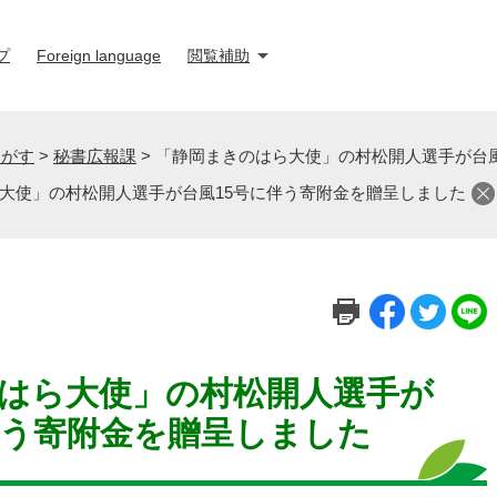
プ
Foreign language
閲覧補助
さがす
>
秘書広報課
>
「静岡まきのはら大使」の村松開人選手が台風
大使」の村松開人選手が台風15号に伴う寄附金を贈呈しました
はら大使」の村松開人選手が
伴う寄附金を贈呈しました