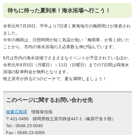
待ちに待った夏到来！海水浴場へ行こう！
令和元年7月28日、平年より7日遅く東海地方の梅雨明けが発表され
ました。
今年の梅雨は、日照時間が短く気温が低い「梅雨寒」が長く続いた
ことから、市内の海水浴場の入込客数も伸び悩んでいます。
8月は市内の海水浴場でさまざまなイベントが予定されているほか、
令和元年8月5日（月曜日）～11日（日曜日）までの7日間は両海水
浴場の駐車料金が無料となります。
牧之原市が誇る2つのビーチで、夏を満喫しましょう！
このページに関するお問い合わせ先
秘書広報課
情報発信係
〒421-0495
静岡県牧之原市静波447-1（榛原庁舎５階）
Tel：0548-23-0040
Fax：0548-23-0059