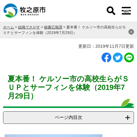
ペ
メ
ー
ニ
ジ
ュ
の
ー
ホーム
>
組織でさがす
>
秘書広報課
>
夏本番！ ケルソー市の高校生らがＳ
先
を
ＵＰとサーフィンを体験（2019年7月29日）
頭
飛
で
ば
本
更新日：2019年11月7日更新
す
し
文
。
て
本
文
へ
夏本番！ ケルソー市の高校生らがＳ
ＵＰとサーフィンを体験（2019年7
月29日）
ページ内目次