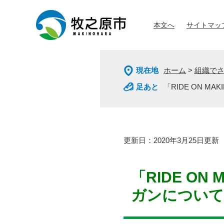
ペ
メ
ー
ニ
本文へ
サイトマッ
ジ
ュ
の
ー
先
を
頭
飛
現在地
ホーム
>
組織で
で
ば
す
し
「RIDE ON M
。
て
本
文
へ
本
更新日：2020年3月25日更新
文
「RIDE ON
ガンについて