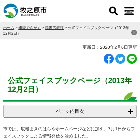
ペ
メ
ー
ニ
ジ
ュ
の
ー
ホーム
>
組織でさがす
>
秘書広報課
>
公式フェイスブックページ（2013年
先
を
12月2日）
頭
飛
で
ば
本
更新日：2020年2月6日更新
す
し
文
。
て
本
文
へ
公式フェイスブックページ（2013年
12月2日）
ページ内目次
市では、広報まきのはらやホームページなどに加え、7月1日からフ
ェイスブックによる情報発信を始めました。