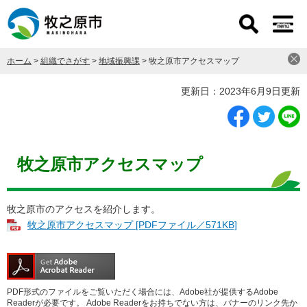
ペ
メ
ー
ニ
ジ
ュ
の
ー
ホーム
>
組織でさがす
>
地域振興課
>
牧之原市アクセスマップ
先
を
頭
飛
本
更新日：2023年6月9日更新
で
ば
文
す
し
。
て
本
文
牧之原市アクセスマップ
へ
牧之原市のアクセスを紹介します。
牧之原市アクセスマップ [PDFファイル／571KB]
PDF形式のファイルをご覧いただく場合には、Adobe社が提供するAdobe
Readerが必要です。
Adobe Readerをお持ちでない方は、バナーのリンク先か