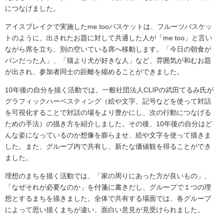
につなげました。
アイスブレイクで実施したme tooバスケットは、フルーツバスケッ
トのように、出されたお題に対して共通した人が「me too」と言い
ながら席を立ち、別の空いている席へ移動します。「今日の朝食が
パンだった人」、「猫より犬が好きな人」など、雰囲気が和むお題
が出され、参加者同士の距離を縮めることができました。
10年後の自分を描く活動では、一般社団法人CLIPの武田てるみ氏が
グラフィックハーベスティング（絵や文字、記号などを使って対話
を可視化することで対話の場をより豊かにし、次の行動につなげる
ための手法）の描き方を紹介しました。その後、10年後の自分はど
んな姿になっているのか想像を膨らませ、絵や文字を使って描きま
した。また、グループ内で共有し、新たな価値観を得ることができ
ました。
理想のまちを描く活動では、「家の周りにあった方が良いもの」、
「なぜそれが必要なのか」を付箋に書きだし、グループで１つの理
想とするまちを描きました。全体で共有する場面では、各グループ
によって思い描くまちが違い、面白い意見が見受けられました。