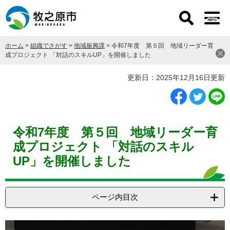
ペ
メ
ー
ニ
ジ
ュ
の
ー
ホーム
>
組織でさがす
>
地域振興課
>
令和7年度 第５回 地域リーダー育
先
を
成プロジェクト 「対話のスキルUP」を開催しました
頭
飛
で
ば
本
更新日：2025年12月16日更新
す
し
文
。
て
本
文
へ
令和7年度 第５回 地域リーダー育
成プロジェクト 「対話のスキル
UP」を開催しました
ページ内目次