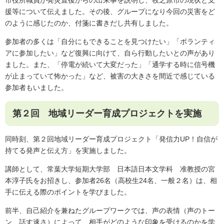
市役所職員が発災直後からの出来事を説明し、牧之原市の現状と支
援等について伝えました。その後、グループになり今回の災害をど
のように感じたのか、付箋に書きだし共有しました。
参加者の多くは「自分にもできることを見つけたい」「ボランティ
アに参加したい」など復興に向けて、自ら行動したいとの声があり
ました。また、「停電が続いて大変だった」「通学する時に信号機
が止まっていて怖かった」など、被害の大きさを間近で感じている
参加者もいました。
第２回 地域リーダー育成プロジェクトを実施
同時刻、第２回地域リーダー育成プロジェクト「発信力UP！自信が
持てる発声と伝え方」を実施しました。
講師として、常葉大学短期大学部 日本語日本文学科 准教授の宮
本淳子氏をお招きし、参加者26名（高校生24名、一般２名）は、相
手に伝える際のポイントを学びました。
前半、自己紹介を兼ねたグループワークでは、声の表情（声のトー
ン、話す速さ）によって、相手がどのような印象を受けるのかを学