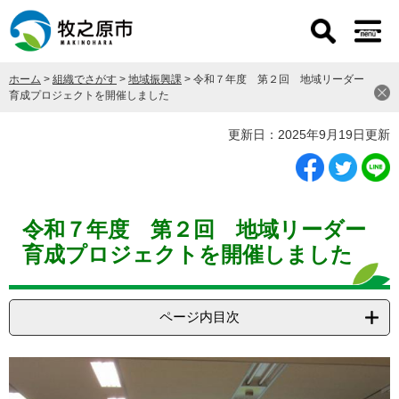
ペ
メ
ー
ニ
ジ
ュ
の
ー
ホーム
>
組織でさがす
>
地域振興課
>
令和７年度 第２回 地域リーダー
先
を
育成プロジェクトを開催しました
頭
飛
で
ば
本
更新日：2025年9月19日更新
す
し
文
。
て
本
文
へ
令和７年度 第２回 地域リーダー
育成プロジェクトを開催しました
ページ内目次