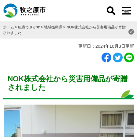
ペ
メ
ー
ニ
ジ
ュ
の
ー
ホーム
>
組織でさがす
>
地域振興課
>
NOK株式会社から災害用備品が寄贈
先
を
されました
頭
飛
で
ば
本
更新日：2024年10月3日更新
す
し
文
。
て
本
文
へ
NOK株式会社から災害用備品が寄贈
されました