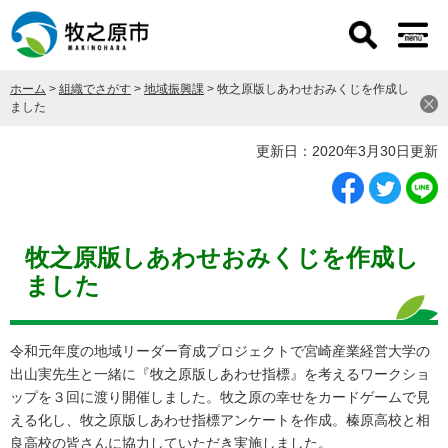
ペ
メ
ー
ニ
ジ
ュ
の
ー
ホーム
>
組織でさがす
>
地域振興課
>
牧之原版しあわせおみくじを作成し
先
を
ました
頭
飛
で
ば
本
更新日：2020年3月30日更新
す
し
文
。
て
本
文
へ
牧之原版しあわせおみくじを作成し
ました
令和元年度の地域リーダー育成プロジェクトで宮崎産業経営大学の
出山実先生と一緒に『牧之原版しあわせ指標』を考えるワークショ
ップを３回に渡り開催しました。牧之原の幸せをカードゲームで見
える化し、牧之原版しあわせ指標アンケートを作成。榛原高校と相
良高校の皆さんに協力していただき実施しました。