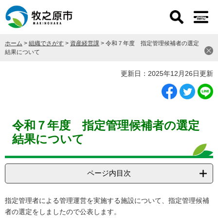
ペ
メ
ー
ニ
ジ
ュ
の
ー
ホーム
>
組織でさがす
>
資産経営課
>
令和７年度 指定管理候補者の選定
先
を
結果について
頭
飛
で
ば
本
更新日：2025年12月26日更新
す
し
文
。
て
本
文
へ
令和７年度 指定管理候補者の選定
結果について
ページ内目次
指定管理者による管理運営を実施する施設について、指定管理候補
者の選定をしましたので公表します。