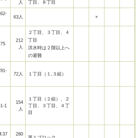
人
丁目、８丁目
62-
63人
×
２丁目、３丁目、４
丁目
212
75
人
洪水時は２階以上へ
の避難
91-
72人
１丁目（１,３組）
１丁目（２組）、２
154
1-1
丁目、３丁目、４丁
人
目
37
280
第１ブロック