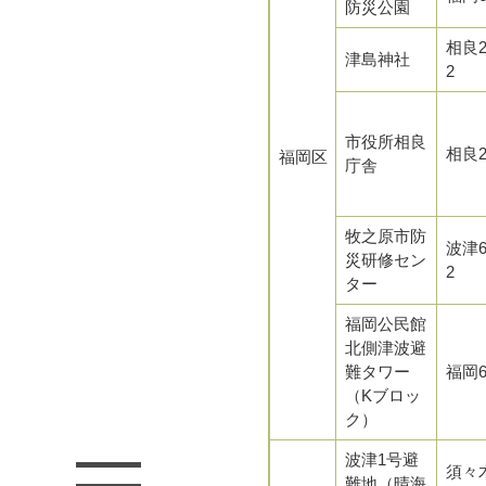
防災公園
相良2
津島神社
2
市役所相良
相良2
福岡区
庁舎
牧之原市防
波津6
災研修セン
2
ター
福岡公民館
北側津波避
難タワー
福岡6
（Kブロッ
ク）
波津1号避
須々木
難地（晴海