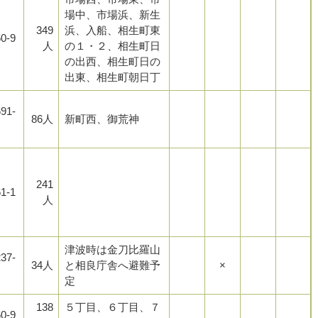
場中、市場浜、新生
349
浜、入船、相生町東
0-9
人
の１・２、相生町日
の出西、相生町日の
出東、相生町朝日丁
91-
86人
新町西、御荒神
241
1-1
人
津波時は金刀比羅山
37-
34人
と相良庁舎へ避難予
×
定
138
５丁目、６丁目、７
0-9