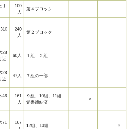
三丁
100
第４ブロック
人
310
240
第２ブロック
人
28
60人
１組、２組
9付近
28
47人
７組の一部
4付近
46
161
９組、10組、11組
×
人
覚書締結済
71
167
12組、13組
×
人