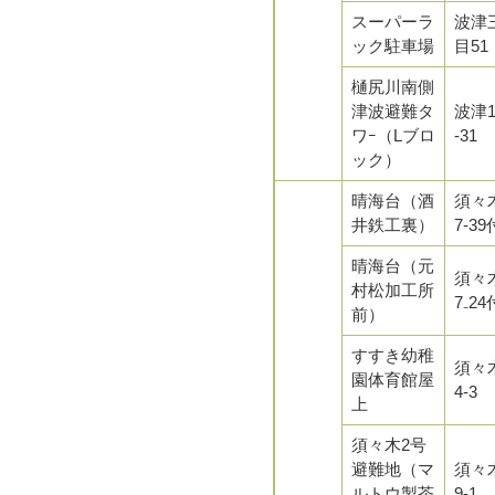
スーパーラ
波津
ック駐車場
目51
樋尻川南側
津波避難タ
波津1
ワｰ（Lブロ
-31
ック）
晴海台（酒
須々木
井鉄工裏）
7-3
晴海台（元
須々木
村松加工所
7₋2
前）
すすき幼稚
須々木
園体育館屋
4-3
上
須々木2号
避難地（マ
須々木
ルトウ製茶
9-1