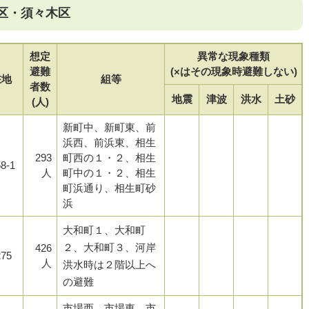
区・須々木区
想定
異常な現象種類
避難
(×はその現象時避難しない)
在地
組等
者数
地震
津波
洪水
土砂
(人)
新町中、新町東、前
浜西、前浜東、相生
293
町西の１・２、相生
8-1
人
町中の１・２、相生
町浜通り、相生町砂
浜
大和町１、大和町
２、大和町３、河岸
426
75
人
洪水時は２階以上へ
の避難
市場西、市場東、市