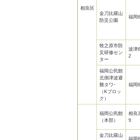
相良区
金刀比羅山
福岡6
防災公園
牧之原市防
波津6
災研修セン
2
ター
福岡公民館
北側津波避
難タワｰ
福岡6
（Kブロッ
ク）
福岡公民館
相良2
（本部）
9
金刀比羅山
福岡6