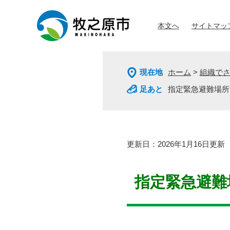
ペ
メ
ー
ニ
本文へ
サイトマッ
ジ
ュ
の
ー
先
を
頭
飛
現在地
ホーム
>
組織で
で
ば
す
し
指定緊急避難場所
。
て
本
文
へ
本
更新日：2026年1月16日更新
文
指定緊急避難