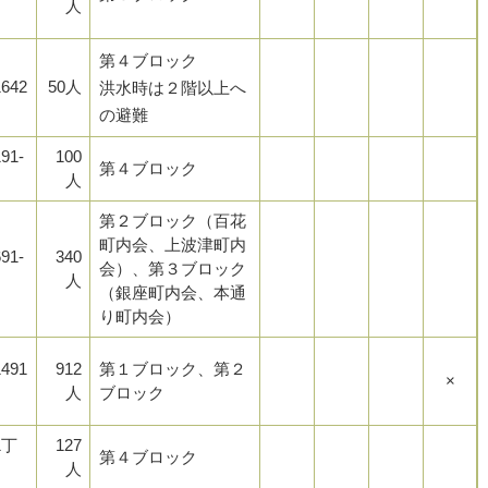
人
第４ブロック
642
50人
洪水時は２階以上へ
の避難
91-
100
第４ブロック
人
第２ブロック（百花
町内会、上波津町内
91-
340
会）、第３ブロック
人
（銀座町内会、本通
り町内会）
491
912
第１ブロック、第２
×
人
ブロック
1丁
127
第４ブロック
人