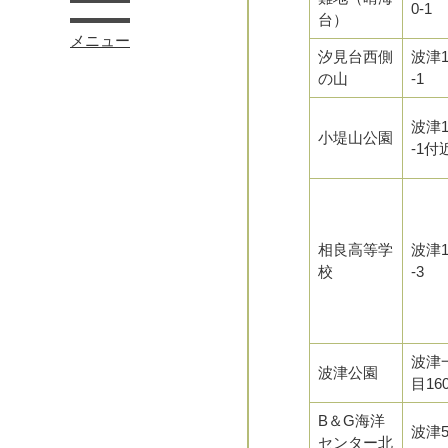
0-1
台）
メニュー
汐見台西側
波津1
の山
-1
波津1
小堤山公園
-1付
相良高等学
波津1
校
-3
波津
波津公園
目16
B＆G海洋
波津5
センター北