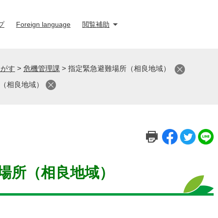
プ
Foreign language
閲覧補助
さがす
>
危機管理課
>
指定緊急避難場所（相良地域）
（相良地域）
場所（相良地域）