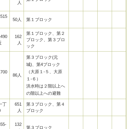
人
515
50人
第１ブロック
第１ブロック、第２
490
162
ブロック、第３ブロ
近
人
ック
第３ブロック(元
城)、第4ブロック
（大原１-５、大原
700
86人
１-６）
洪水時は２階以上へ
の階以上への避難
一丁
651
第３ブロック、第４
0
人
ブロック
55-
132
第３ブロック