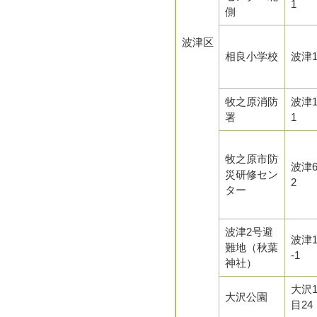
1
側
波津区
相良小学校
波津1
牧之原消防
波津1
署
1
牧之原市防
波津6
災研修セン
2
ター
波津2号避
波津1
難地（秋葉
-1
神社）
大沢
大沢公園
目24