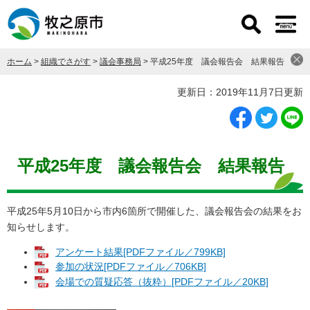
ペ
メ
ー
ニ
ジ
ュ
の
ー
ホーム
>
組織でさがす
>
議会事務局
>
平成25年度 議会報告会 結果報告
先
を
頭
飛
本
更新日：2019年11月7日更新
で
ば
文
す
し
。
て
本
文
平成25年度 議会報告会 結果報告
へ
平成25年5月10日から市内6箇所で開催した、議会報告会の結果をお
知らせします。
アンケート結果[PDFファイル／799KB]
参加の状況[PDFファイル／706KB]
会場での質疑応答（抜粋）[PDFファイル／20KB]