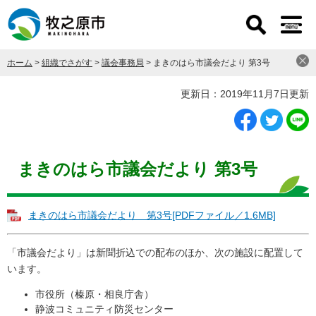
ペ
メ
ー
ニ
ジ
ュ
の
ー
ホーム
>
組織でさがす
>
議会事務局
>
まきのはら市議会だより 第3号
先
を
頭
飛
本
更新日：2019年11月7日更新
で
ば
文
す
し
。
て
本
文
まきのはら市議会だより 第3号
へ
まきのはら市議会だより 第3号[PDFファイル／1.6MB]
「市議会だより」は新聞折込での配布のほか、次の施設に配置して
います。
市役所（榛原・相良庁舎）
静波コミュニティ防災センター