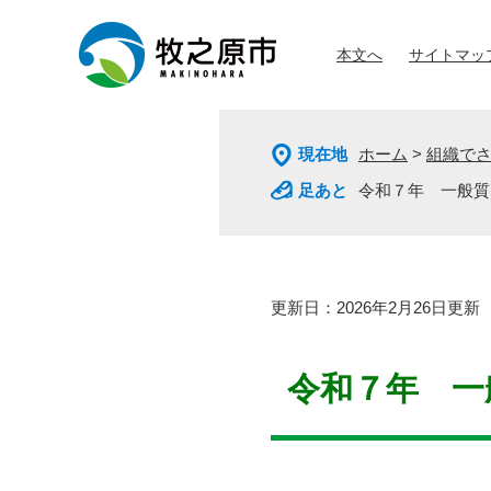
ペ
メ
ー
ニ
本文へ
サイトマッ
ジ
ュ
の
ー
先
を
頭
飛
現在地
ホーム
>
組織で
で
ば
す
し
令和７年 一般質
。
て
本
文
へ
本
更新日：2026年2月26日更新
文
令和７年 一