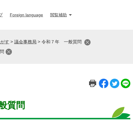
プ
Foreign language
閲覧補助
さがす
>
議会事務局
>
令和７年 一般質問
問
般質問