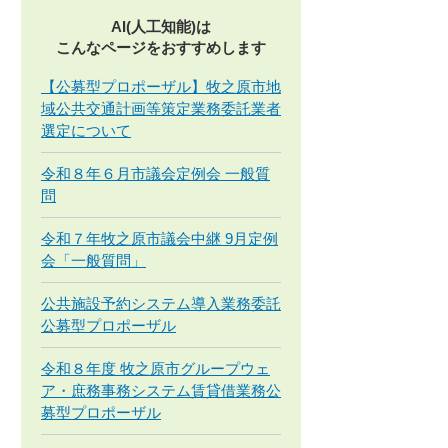
AI(人工知能)は
こんなページをおすすめします
【公募型プロポーザル】牧之原市地
域公共交通計画等策定業務委託業者
選定について
令和８年６月市議会定例会 一般質
問
令和７年牧之原市議会中継 9月定例
会「一般質問」
公共施設予約システム導入業務委託
公募型プロポーザル
令和８年度 牧之原市グループウェ
ア・庶務事務システム賃貸借業務公
募型プロポーザル