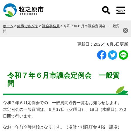
ペ
メ
ー
ニ
ジ
ュ
の
ー
ホーム
>
組織でさがす
>
議会事務局
>
令和７年６月市議会定例会 一般質
先
を
問
頭
飛
で
ば
本
更新日：2025年6月6日更新
す
し
文
。
て
本
文
へ
令和７年６月市議会定例会 一般質
問
令和７年６月定例会での、一般質問通告一覧をお知らせします。
本定例会の一般質問は、６月17日（火曜日）、18日（水曜日）の２
日間で行います。
なお、午前９時開始となります。（場所：相良庁舎４階 議場）