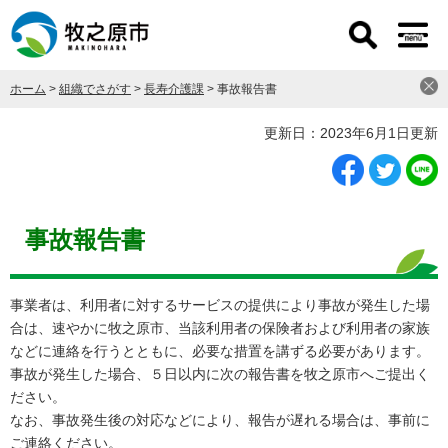
ペ
メ
ー
ニ
ジ
ュ
の
ー
ホーム
>
組織でさがす
>
長寿介護課
>
事故報告書
先
を
頭
飛
本
更新日：2023年6月1日更新
で
ば
文
す
し
。
て
本
文
事故報告書
へ
事業者は、利用者に対するサービスの提供により事故が発生した場
合は、速やかに牧之原市、当該利用者の保険者および利用者の家族
などに連絡を行うとともに、必要な措置を講ずる必要があります。
事故が発生した場合、５日以内に次の報告書を牧之原市へご提出く
ださい。
なお、事故発生後の対応などにより、報告が遅れる場合は、事前に
ご連絡ください。