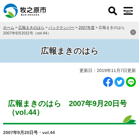
ペ
メ
ー
ニ
ジ
ュ
の
ー
ホーム
>
広報まきのはら
>
バックナンバー
>
2007年度
>
広報まきのはら
先
を
2007年9月20日号（vol.44）
頭
飛
で
ば
す
し
広報まきのはら
。
て
本
本
文
更新日：2019年11月7日更新
文
へ
広報まきのはら 2007年9月20日号
（vol.44）
2007年9月20日号・vol.44