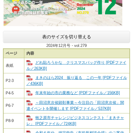
表のサイズを切り替える
2024年12月号・vol.279
ページ
内容
どれ貼ろうかな クリスマスバッグ作り [PDFファイ
表紙
ル／263KB]
まきのはら2024 振り返る この一年 [PDFファイル
P2-3
／436KB]
年末年始の市の業務など [PDFファイル／156KB]
P4-5
～田沼意次侯顕彰事業～今注目の「田沼意次侯」関
P6-7
連イベントを開催します [PDFファイル／537KB]
牧之原市チャレンジビジネスコンテスト「まきチャ
P8-9
レ」 [PDFファイル／724KB]
令和６年分 確定申告（市役所相談会場）のご案内