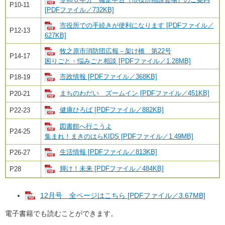
P10-11
[PDFファイル／732KB]
市役所での手続きが便利になります [PDFファイル／
P12-13
627KB]
牧之原市消防団広報－架け橋 第22号
P14-17
困りごと・悩みごと相談 [PDFファイル／1.28MB]
市政情報 [PDFファイル／368KB]
P18-19
まちのわだい ズームイン [PDFファイル／451KB]
P20-21
健康ひろば [PDFファイル／882KB]
P22-23
図書館へ行こうよ
P24-25
集まれ！まきのはらKIDS [PDFファイル／1.49MB]
生活情報 [PDFファイル／813KB]
P26-27
輝け！未来 [PDFファイル／484KB]
​P28
12月号 全ページはこちら [PDFファイル／3.67MB]
電子書籍でも読むことができます。