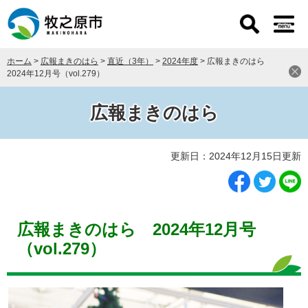
ペ
メ
ー
ニ
ジ
ュ
の
ー
ホーム
>
広報まきのはら
>
直近（3年）
>
2024年度
>
広報まきのはら
先
を
2024年12月号（vol.279）
頭
飛
で
ば
す
し
広報まきのはら
。
て
本
本
文
更新日：2024年12月15日更新
文
へ
広報まきのはら 2024年12月号
（vol.279）