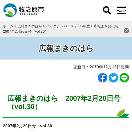
ペ
メ
ー
ニ
ジ
ュ
の
ー
ホーム
>
広報まきのはら
>
バックナンバー
>
2006年度
>
広報まきのはら
先
を
2007年2月20日号（vol.30）
頭
飛
で
ば
す
し
広報まきのはら
。
て
本
本
文
更新日：2019年11月16日更新
文
へ
広報まきのはら 2007年2月20日号
（vol.30）
2007年2月20日号・vol.30