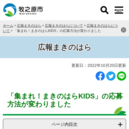
ペ
メ
ー
ニ
ジ
ュ
の
ー
ホーム
>
広報まきのはら
>
広報まきのはらについて
>
広報まきのはらにつ
先
を
いて
>
「集まれ！まきのはらKIDS」の応募方法が変わりました
頭
飛
で
ば
す
し
広報まきのはら
。
て
本
本
文
更新日：2022年10月20日更新
文
へ
「集まれ！まきのはらKIDS」の応募
方法が変わりました
ページ内目次