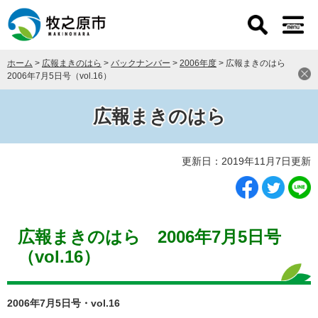
ペ
メ
ー
ニ
ジ
ュ
の
ー
ホーム
>
広報まきのはら
>
バックナンバー
>
2006年度
>
広報まきのはら
先
を
2006年7月5日号（vol.16）
頭
飛
で
ば
す
し
広報まきのはら
。
て
本
本
文
更新日：2019年11月7日更新
文
へ
広報まきのはら 2006年7月5日号
（vol.16）
2006年7月5日号・vol.16