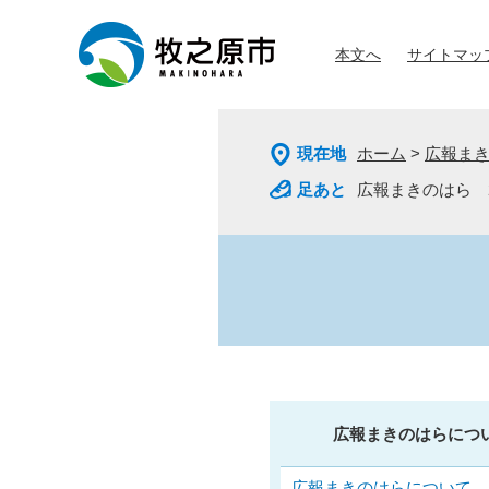
ペ
メ
ー
ニ
本文へ
サイトマッ
ジ
ュ
の
ー
先
を
頭
飛
現在地
ホーム
>
広報ま
で
ば
す
し
広報まきのはら 20
。
て
本
文
へ
広報まきのはらにつ
広報まきのはらについて