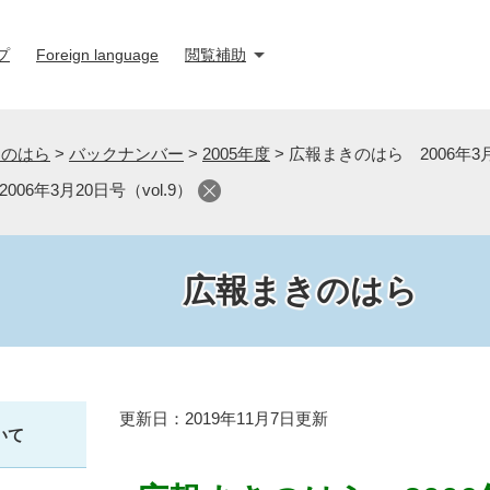
プ
Foreign language
閲覧補助
きのはら
>
バックナンバー
>
2005年度
>
広報まきのはら 2006年3月2
06年3月20日号（vol.9）
広報まきのはら
本
更新日：2019年11月7日更新
いて
文