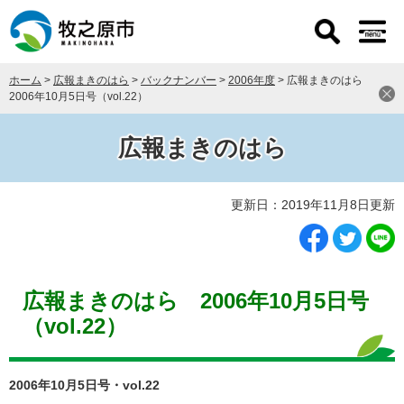
ペ
メ
ー
ニ
ジ
ュ
の
ー
ホーム
>
広報まきのはら
>
バックナンバー
>
2006年度
>
広報まきのはら
先
を
2006年10月5日号（vol.22）
頭
飛
で
ば
す
し
広報まきのはら
。
て
本
本
文
更新日：2019年11月8日更新
文
へ
広報まきのはら 2006年10月5日号
（vol.22）
2006年10月5日号・vol.22