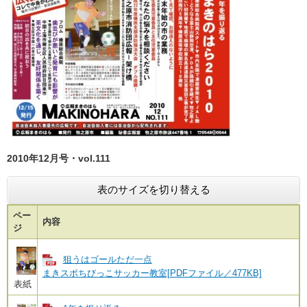
2010年12月号・vol.111
表のサイズを切り替える
ペー
内容
ジ
狙うはゴールただ一点
まきスポちびっこサッカー教室[PDFファイル／477KB]
表紙