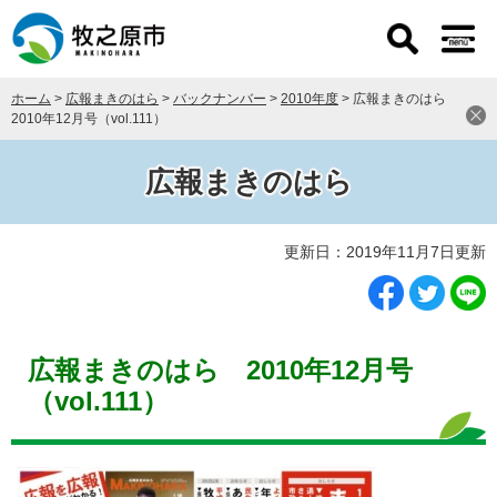
ペ
メ
ー
ニ
ジ
ュ
の
ー
ホーム
>
広報まきのはら
>
バックナンバー
>
2010年度
>
広報まきのはら
先
を
2010年12月号（vol.111）
頭
飛
で
ば
す
し
広報まきのはら
。
て
本
本
文
更新日：2019年11月7日更新
文
へ
広報まきのはら 2010年12月号
（vol.111）