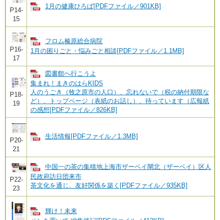
1月の健康ひろば[PDFファイル／901KB]
P14-
15
フロム榛原総合病院
P16-
1月の困りごと・悩みごと相談[PDFファイル／1.1MB]
17
図書館へ行こうよ
集まれ！まきのはらKIDS
人のうごき（牧之原市の人口）、忘れないで（税の納付期限な
P18-
ど）、トップページ（表紙のお話し）、待っています（広報紙
19
の感想[PDFファイル／826KB]
生活情報[PDFファイル／1.3MB]
P20-
21
中国一の茶の集積地上海市ザーベイ閘北（ザーベイ）区人
民政府訪日団来市
P22-
茶文化を通じ、友好関係を築く[PDFファイル／935KB]
23
輝け！未来