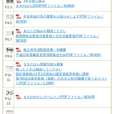
1年を振り返る
まきのはら2010[PDFファイル／914KB]
P2-3
年末年始の市の業務をお知らせします[PDFファイル／
967KB]
P4-5
あなたの悩みを相談ください
静岡県民生委員児童委員と主任児童委員[PDFファイル／
P6-7
887KB]
牧之原市消防団見事！W優勝
平成22年度榛原支部消防操法大会[PDFファイル／961KB]
P8-9
まきのはら景観写真を募集
困ったときは相談してください
固定資産税は1月1日現在の固定資産所有者に課税
P10-
第7回自治基本条例（仮称）の大きな柱(3)協働で担うまちづく
11
り[PDFファイル／1.2MB]
まちのわだいズームイン[PDFファイル／961KB]
P12-
13