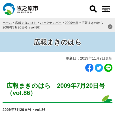
ペ
メ
ー
ニ
ジ
ュ
の
ー
ホーム
>
広報まきのはら
>
バックナンバー
>
2009年度
>
広報まきのはら
先
を
2009年7月20日号（vol.86）
頭
飛
で
ば
す
し
広報まきのはら
。
て
本
本
文
更新日：2019年11月7日更新
文
へ
広報まきのはら 2009年7月20日号
（vol.86）
2009年7月20日号・vol.86