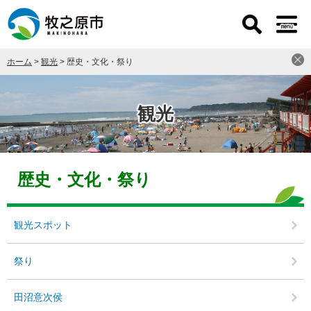
ペ
メ
ー
ニ
ジ
ュ
の
ー
ホーム
>
観光
>
歴史・文化・祭り
先
を
頭
飛
で
ば
す
し
観光
。
て
本
文
本
へ
文
歴史・文化・祭り
観光スポット
祭り
田沼意次侯