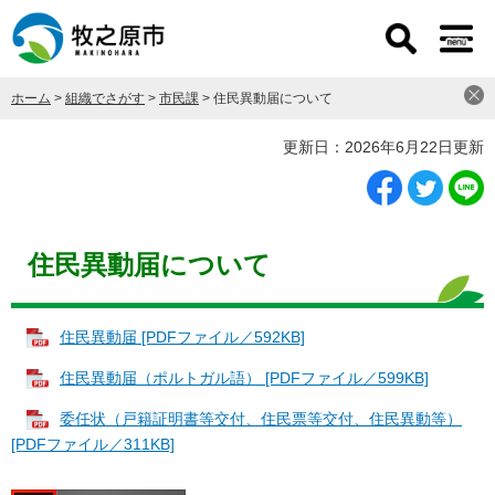
ペ
メ
ー
ニ
ジ
ュ
の
ー
ホーム
>
組織でさがす
>
市民課
>
住民異動届について
先
を
頭
飛
本
更新日：2026年6月22日更新
で
ば
文
す
し
。
て
本
文
住民異動届について
へ
住民異動届 [PDFファイル／592KB]
住民異動届（ポルトガル語） [PDFファイル／599KB]
委任状（戸籍証明書等交付、住民票等交付、住民異動等）
[PDFファイル／311KB]