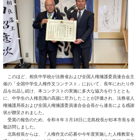
このほど、相良中学校が法務省および全国人権擁護委員連合会主
催の「全国中学生人権作文コンテスト」において、長年にわたり作
品を出品し続け、本コンテストの実施に多大な協力を行うととも
に、中学生の人権意識の高揚に尽力したことが評価され、法務省人
権擁護局長および全国人権擁護委員連合会会長から連名による感謝
状が贈呈されました。
受賞の報告のため、令和８年３月18日に北島校長が杉本市長を表
敬訪問しました。
北島校長からは、「人権作文の応募や今年度実施した人権教室を