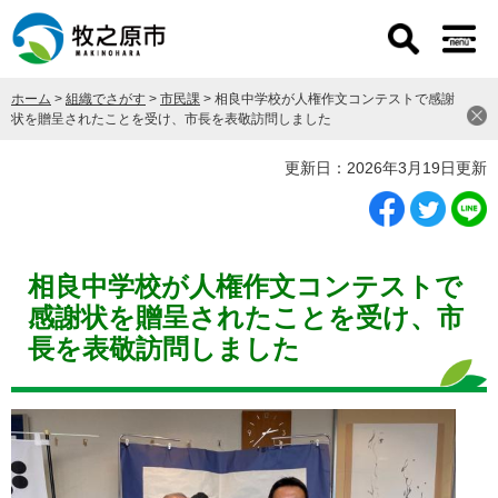
ペ
メ
ー
ニ
ジ
ュ
の
ー
ホーム
>
組織でさがす
>
市民課
>
相良中学校が人権作文コンテストで感謝
先
を
状を贈呈されたことを受け、市長を表敬訪問しました
頭
飛
で
ば
本
更新日：2026年3月19日更新
す
し
文
。
て
本
文
へ
相良中学校が人権作文コンテストで
感謝状を贈呈されたことを受け、市
長を表敬訪問しました