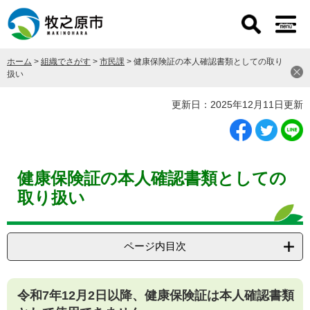
ペ
メ
ー
ニ
ジ
ュ
の
ー
ホーム
>
組織でさがす
>
市民課
>
健康保険証の本人確認書類としての取り
先
を
扱い
頭
飛
で
ば
本
更新日：2025年12月11日更新
す
し
文
。
て
本
文
へ
健康保険証の本人確認書類としての
取り扱い
ページ内目次
令和7年12月2日以降、健康保険証は本人確認書類