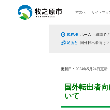
ペ
メ
ー
ニ
本文へ
サイトマッ
ジ
ュ
の
ー
先
を
頭
飛
現在地
ホーム
>
組織で
で
ば
す
し
国外転出者向けマ
。
て
本
文
へ
本
更新日：2024年5月24日更新
文
国外転出者向
いて