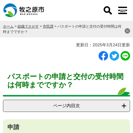
ペ
メ
ー
ニ
ジ
ュ
の
ー
ホーム
>
組織でさがす
>
市民課
>
パスポートの申請と交付の受付時間は何
先
を
時までですか？
頭
飛
で
ば
本
更新日：2025年3月24日更新
す
し
文
。
て
本
文
へ
パスポートの申請と交付の受付時間
は何時までですか？
ページ内目次
申請