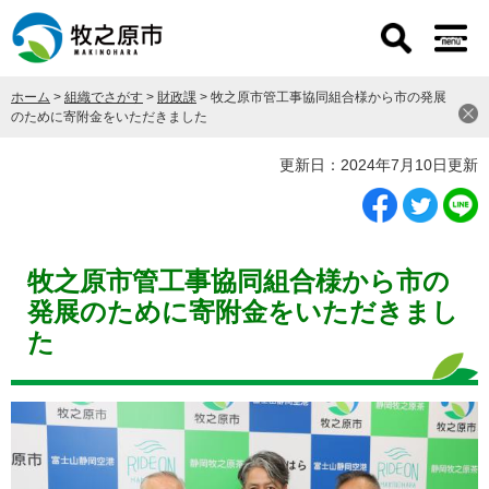
ペ
メ
ー
ニ
ジ
ュ
の
ー
ホーム
>
組織でさがす
>
財政課
>
牧之原市管工事協同組合様から市の発展
先
を
のために寄附金をいただきました
頭
飛
で
ば
本
更新日：2024年7月10日更新
す
し
文
。
て
本
文
へ
牧之原市管工事協同組合様から市の
発展のために寄附金をいただきまし
た